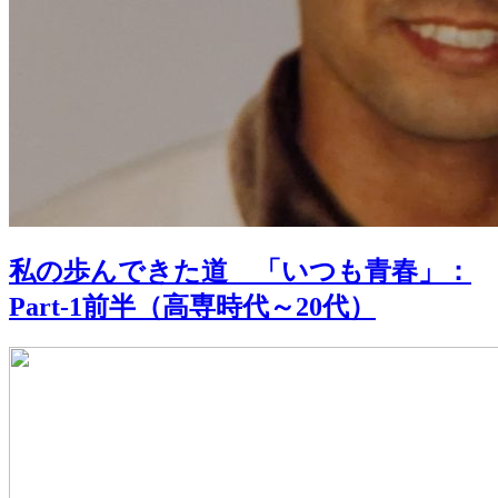
私の歩んできた道 「いつも青春」：
Part-1前半（高専時代～20代）