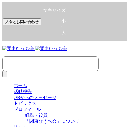
文字サイズ
小
入会とお問い合わせ
中
大
ホーム
活動報告
OBからのメッセージ
トピックス
プロフィール
組織・役員
「関東ひうち会」について