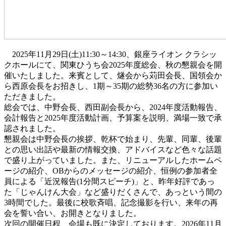
2025年11月29日(土)11:30～14:30、銀座ライオン クラシッ
クホールにて、関東ひうち会2025年度総会、秋の懇親会を開
催いたしました。来賓として、燧会から苅田会長、国領会か
ら西原会長をお招きし、1期～35期の総勢36名の方に参加い
ただきました。
総会では、中野会長、西田副会長から、2024年度活動報告、
会計報告と2025年度活動計画、予算案を説明、満場一致で承
認されました。
懇親会は中野会長の挨拶、乾杯で始まり、先輩、同輩、後輩
との思い出話や最新の情報交換、アドバイスなど色々な話題
で盛り上がっていました。また、リニューアルしたホームペ
ージの紹介、OBからのメッセージの紹介、恒例の参加者全
員による「近況報告(1分間スピーチ)」と、昨年好評であっ
た「じゃんけん大会」など盛りだくさんで、あっという間の
3時間でした。最後に校歌斉唱、記念撮影を行い、来年の再
会を誓い合い、お開きとなりました。
次回の開催日程、会場も既に決定しております。2026年11月