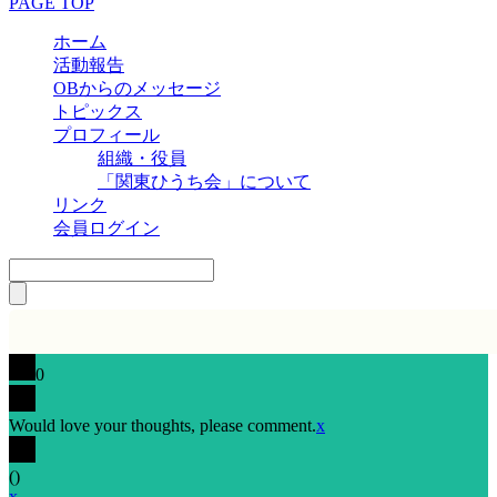
PAGE TOP
ホーム
活動報告
OBからのメッセージ
トピックス
プロフィール
組織・役員
「関東ひうち会」について
リンク
会員ログイン
0
Would love your thoughts, please comment.
x
(
)
x