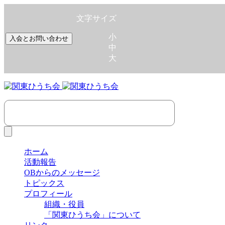
文字サイズ
小
入会とお問い合わせ
中
大
ホーム
活動報告
OBからのメッセージ
トピックス
プロフィール
組織・役員
「関東ひうち会」について