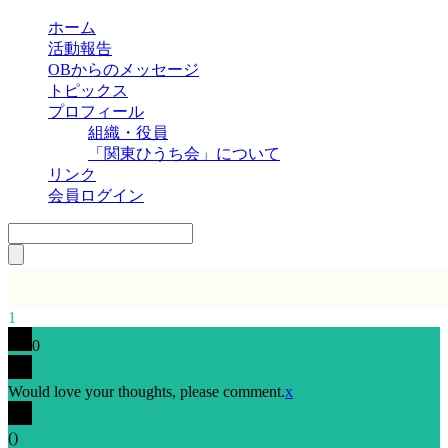
ホーム
活動報告
OBからのメッセージ
トピックス
プロフィール
組織・役員
「関東ひうち会」について
リンク
会員ログイン
1
0
Would love your thoughts, please comment.
x
(
)