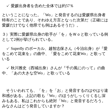
✓ 愛媛出身者を含めた全体では約57％
ということになった。「Wo」と発音するのは愛媛県出身者
特有のことであり、それゆえ方言となった次第だ（正確には
愛媛だけでなく他県でも例はあるそうだ）。
３）実際に愛媛県出身の歌手が「を」をＷｏと歌っている例
として2例が挙げられている。
✓ Superfly のボーカル、越智志保さん（今治出身）が『愛
をこめて花束を』の曲中、「愛をこめて花束Wo」と歌って
いる
✓ 秋川雅史（西城出身）さんが『千の風にのって』の曲
中、「あの大きな空Wo」と歌っている
そういわれても、「を」を「お」と発音するのはやはり違
和感がある。上記の歌も「Wo」のほうがしっくりくるし深
みもある。私はこれからも絶対「Wo」と発音するだろう。
みなさんはどう発音していますか？