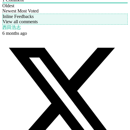
Oldest
Newest
Most Voted
Inline Feedbacks
View all comments
西田浩志
6 months ago