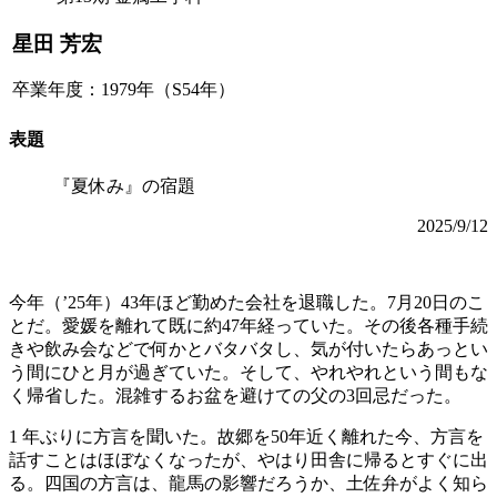
星田 芳宏
卒業年度：1979年（S54年）
表題
『夏休み』の宿題
2025/9/12
今年（’25年）43年ほど勤めた会社を退職した。7月20日のこ
とだ。愛媛を離れて既に約47年経っていた。その後各種手続
きや飲み会などで何かとバタバタし、気が付いたらあっとい
う間にひと月が過ぎていた。そして、やれやれという間もな
く帰省した。混雑するお盆を避けての父の3回忌だった。
1 年ぶりに方言を聞いた。故郷を50年近く離れた今、方言を
話すことはほぼなくなったが、やはり田舎に帰るとすぐに出
る。四国の方言は、龍馬の影響だろうか、土佐弁がよく知ら