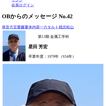
リンク
会員ログイン
OBからのメッセージ No.42
発音
方言
愛媛
夏休
内容
一六
タルト
残念
松山
第13期 金属工学科
星田 芳宏
卒業年度：1979年（S54年）