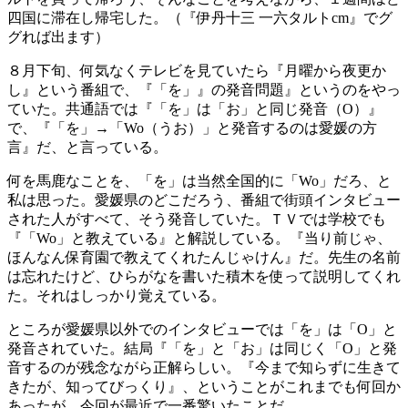
四国に滞在し帰宅した。（『伊丹十三 一六タルトcm』でグ
グれば出ます）
８月下旬、何気なくテレビを見ていたら『月曜から夜更か
し』という番組で、『「を」』の発音問題』というのをやっ
ていた。共通語では『「を」は「お」と同じ発音（O）』
で、『「を」→「Wo（うお）」と発音するのは愛媛の方
言』だ、と言っている。
何を馬鹿なことを、「を」は当然全国的に「Wo」だろ、と
私は思った。愛媛県のどこだろう、番組で街頭インタビュー
された人がすべて、そう発音していた。ＴＶでは学校でも
『「Wo」と教えている』と解説している。『当り前じゃ、
ほんなん保育園で教えてくれたんじゃけん』だ。先生の名前
は忘れたけど、ひらがなを書いた積木を使って説明してくれ
た。それはしっかり覚えている。
ところが愛媛県以外でのインタビューでは「を」は「O」と
発音されていた。結局『「を」と「お」は同じく「O」と発
音するのが残念ながら正解らしい。『今まで知らずに生きて
きたが、知ってびっくり』、ということがこれまでも何回か
あったが、今回が最近で一番驚いたことだ。