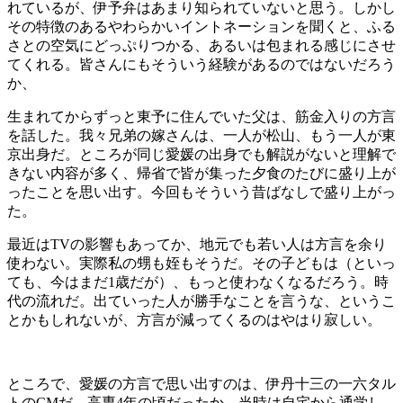
れているが、伊予弁はあまり知られていないと思う。しかし
その特徴のあるやわらかいイントネーションを聞くと、ふる
さとの空気にどっぷりつかる、あるいは包まれる感じにさせ
てくれる。皆さんにもそういう経験があるのではないだろう
か、
生まれてからずっと東予に住んでいた父は、筋金入りの方言
を話した。我々兄弟の嫁さんは、一人が松山、もう一人が東
京出身だ。ところが同じ愛媛の出身でも解説がないと理解で
きない内容が多く、帰省で皆が集った夕食のたびに盛り上が
ったことを思い出す。今回もそういう昔ばなしで盛り上がっ
た。
最近はTVの影響もあってか、地元でも若い人は方言を余り
使わない。実際私の甥も姪もそうだ。その子どもは（といっ
ても、今はまだ1歳だが）、もっと使わなくなるだろう。時
代の流れだ。出ていった人が勝手なことを言うな、というこ
とかもしれないが、方言が減ってくるのはやはり寂しい。
ところで、愛媛の方言で思い出すのは、伊丹十三の一六タル
トのCMだ。高専4年の頃だったか、当時は自宅から通学し