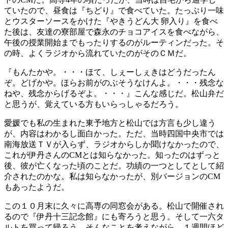
ていたので、昼食は『ちどり』で食べていた。たっぷり一味
とウスターソースをかけた『やきうどん大 卵入り』を食べ
た後は、友達の寮部屋で森永のチョコアイスを食べながら、
午後の授業開始までもったりするのがルーティンだった。そ
の時、よくラジオから流れていたのがそのＣＭだ。
『もんたかや。・・・ほて、しぇーしぇきはどうだったん
ぞ。どげかや。ほらお前がのぶそうなけんよ。・・・残念な
ねや、残念からげるぞよ。・・・』こんな感じだ。松山弁だ
と思うが、覚えている方もいらっしゃるだろう。
愛媛でも私の生まれた東予地方と松山では方言も少し違う
が、内容はわかるし面白かった。ただ、当時四国中央市では
南海放送ＴＶが入らず、ラジオからしか聞けなかったので、
これが伊丹さんのCMとは知らなかった。知ったのはずっと
後、彼が亡くなった頃のことだ。功績の一つとしてとして紹
介されたのかな。私は知らなかったが、別バージョンのCM
もあったようだ。
この１０月末に久々に高専の同窓会がある。松山で開催され
るので『伊丹十三記念館』にも寄ろうと思う。そして一六タ
ルトを買って帰ろう、そんなことを考えながら、１週間ほど