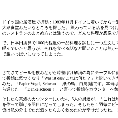
ドイツ国の居酒屋で折鶴：1983年11月ドイツに着いてか
大衆食堂みたいなところを探した。 賑わっている店を見つけ
のレストランのまとめ方とは違うので、どんな料理か想像で
で、日本円換算で1000円程度の一品料理を試しに一つ注文
呼んでいたと思うが、それを食べる話など聞いたことは無か
で腹いっぱいになってしまった。
さてさてビールを飲みながら時差ぼけ解消の為にテーブルに
て折鶴に気づくなり「Was ist das? これは何だ？」
みた。「Papier Vogel, Schwan！=紙の鳥、白鳥(嘘で
ら通じた！「Danke schoen！」と言って折鶴をカウンター
そしたら其処のカウンターにいた4、5人の男達が、「これ
を作って挙げる羽目になってしまった。そしたら 1 羽毎にビ
僚は私の分までただ酒をたらふく飲めたのが幸せだったね。