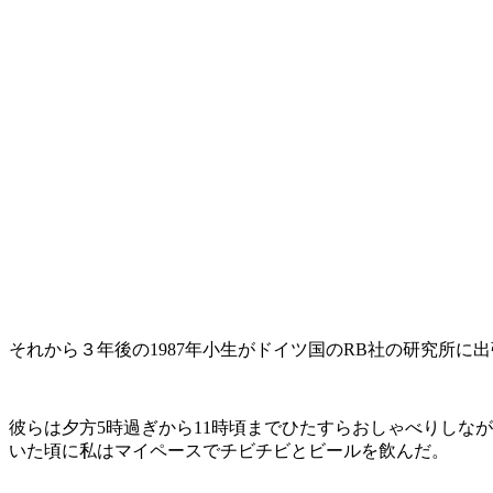
それから３年後の1987年小生がドイツ国のRB社の研究所
彼らは夕方5時過ぎから11時頃までひたすらおしゃべりしな
いた頃に私はマイペースでチビチビとビールを飲んだ。