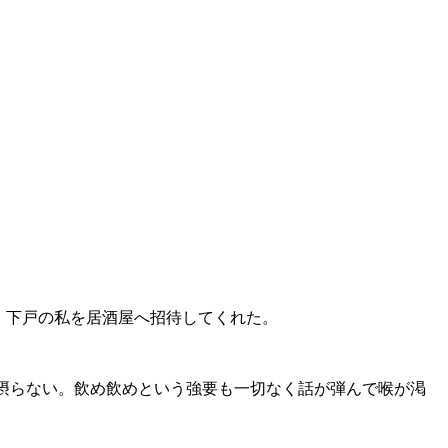
晩、下戸の私を居酒屋へ招待してくれた。
切摂らない。飲め飲めという強要も一切なく話が弾んで喉が渇