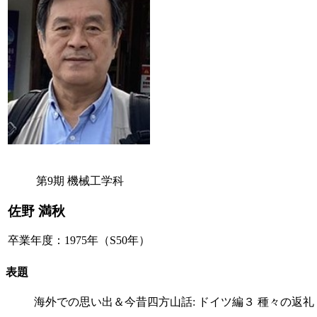
第9期 機械工学科
佐野 満秋
卒業年度：1975年（S50年）
表題
海外での思い出＆今昔四方山話: ドイツ編３ 種々の返礼