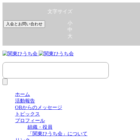
文字サイズ
小
入会とお問い合わせ
中
大
ホーム
活動報告
OBからのメッセージ
トピックス
プロフィール
組織・役員
「関東ひうち会」について