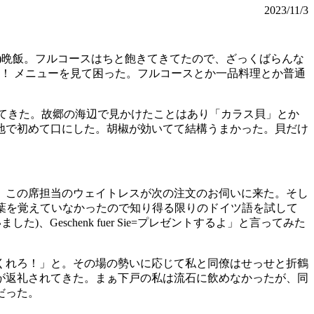
2023/11/3
の)晩飯。フルコースはちと飽きてきてたので、ざっくばらんな
中！ メニューを見て困った。フルコースとか一品料理とか普通
出てきた。故郷の海辺で見かけたことはあり「カラス貝」とか
地で初めて口にした。胡椒が効いてて結構うまかった。貝だけ
、この席担当のウェイトレスが次の注文のお伺いに来た。そし
する言葉を覚えていなかったので知り得る限りのドイツ語を試して
)、Geschenk fuer Sie=プレゼントするよ」と言ってみた
くれろ！」と。その場の勢いに応じて私と同僚はせっせと折鶴
す)が返礼されてきた。まぁ下戸の私は流石に飲めなかったが、同
だった。