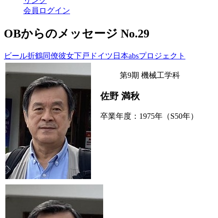
リンク
会員ログイン
OBからのメッセージ No.29
ビール
折鶴
同僚
彼女
下戸
ドイツ
日本
abs
プロジェクト
第9期 機械工学科
佐野 満秋
卒業年度：1975年（S50年）