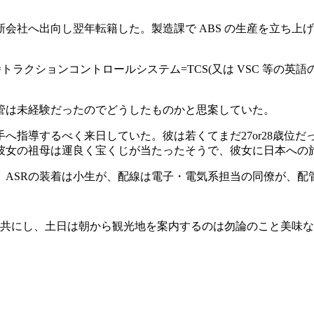
る新会社へ出向し翌年転籍した。製造課で ABS の生産を立ち
語)=駆動輪滑り制御=トラクションコントロールシステム=TCS(又は VS
管は未経験だったのでどうしたものかと思案していた。
手へ指導するべく来日していた。彼は若くてまだ27or28歳位
彼女の祖母は運良く宝くじが当たったそうで、彼女に日本への
。ASRの装着は小生が、配線は電子・電気系担当の同僚が、配
を共にし、土日は朝から観光地を案内するのは勿論のこと美味