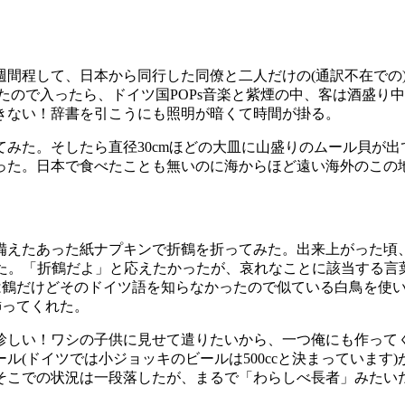
ら一週間程して、日本から同行した同僚と二人だけの(通訳不在で
たので入ったら、ドイツ国POPs音楽と紫煙の中、客は酒盛り
きない！辞書を引こうにも照明が暗くて時間が掛る。
してみた。そしたら直径30cmほどの大皿に山盛りのムール貝が
った。日本で食べたことも無いのに海からほど遠い海外のこの
備えたあった紙ナプキンで折鶴を折ってみた。出来上がった頃
と聞いてきた。「折鶴だよ」と応えたかったが、哀れなことに該当
す。本当は鶴だけどそのドイツ語を知らなかったので似ている白鳥を使いました
へ飾ってくれた。
は珍しい！ワシの子供に見せて遣りたいから、一つ俺にも作って
ール(ドイツでは小ジョッキのビールは500ccと決まっていま
そこでの状況は一段落したが、まるで「わらしべ長者」みたい