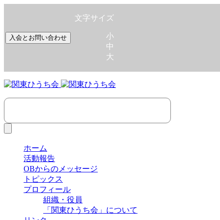
文字サイズ
小
入会とお問い合わせ
中
大
ホーム
活動報告
OBからのメッセージ
トピックス
プロフィール
組織・役員
「関東ひうち会」について