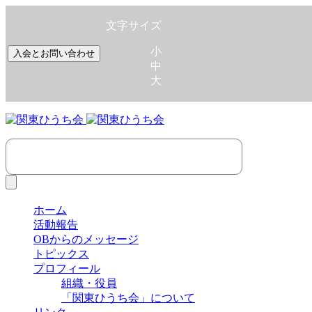
文字サイズ
小
入会とお問い合わせ
中
大
ホーム
活動報告
OBからのメッセージ
トピックス
プロフィール
組織・役員
「関東ひうち会」について