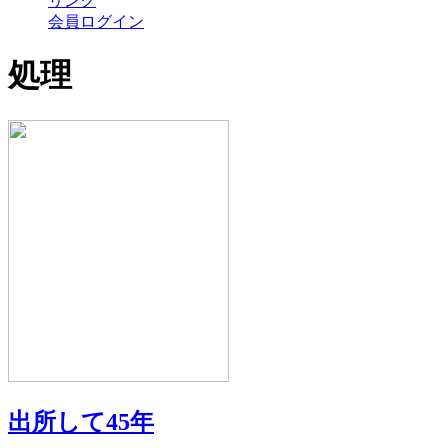
リンク
会員ログイン
処理
出所して45年