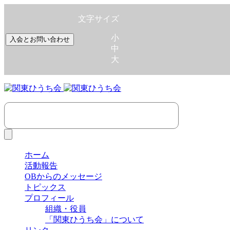
文字サイズ
小
入会とお問い合わせ
中
大
ホーム
活動報告
OBからのメッセージ
トピックス
プロフィール
組織・役員
「関東ひうち会」について