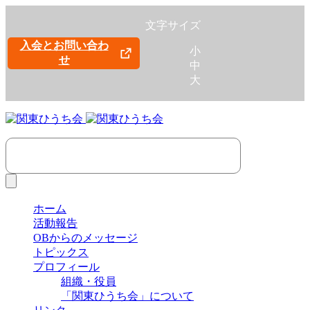
文字サイズ
入会とお問い合わ
小
せ
中
大
ホーム
活動報告
OBからのメッセージ
トピックス
プロフィール
組織・役員
「関東ひうち会」について