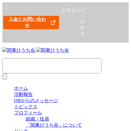
文字サイズ
入会とお問い合わ
小
せ
中
大
ホーム
活動報告
OBからのメッセージ
トピックス
プロフィール
組織・役員
「関東ひうち会」について