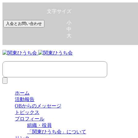
文字サイズ
小
入会とお問い合わせ
中
大
ホーム
活動報告
OBからのメッセージ
トピックス
プロフィール
組織・役員
「関東ひうち会」について